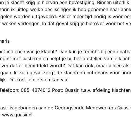
n je klacht krijg je hiervan een bevestiging. Binnen uiterli
 waarin ik uitleg welke beslissingen ik heb genomen naar aan
gelen worden uitgevoerd. Als er meer tijd nodig is voor ee
 weken verlengen. In dat geval krijg je hierover vóór het v
naris
 het indienen van je klacht? Dan kun je terecht bij een onafh
gint met luisteren en helpt je bij het opstellen van je klach
iever dat er bemiddeld wordt? Dat kan ook, maar alleen als zo
gaan. In zo’n geval zorgt de klachtenfunctionaris voor ho
ijk. Dit kost je niets en kan via:
Telefoon: 085-4874012 Post: Quasir, t.a.v. afdeling klachte
uasir is gebonden aan de Gedragscode Medewerkers Quasir 
p www.quasir.nl.