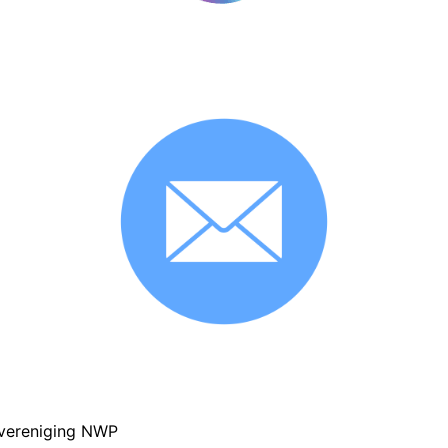
svereniging
NWP